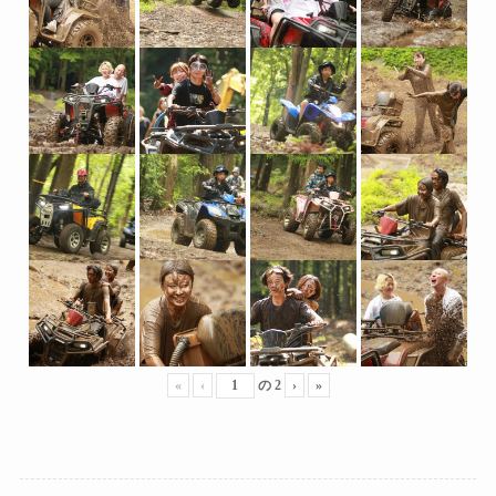
«
‹
の
2
›
»