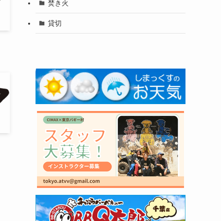
焚き火
貸切