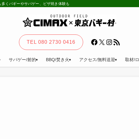
様も多くバギーやサバゲー、ピザ焼き体験も。カーステイ、キャンプ等一日楽しめる
Facebook
X
Instagram
RSS フィード
TEL 080 2730 0416
サバゲー/射的
BBQ/焚き火
アクセス/無料送迎
取材/