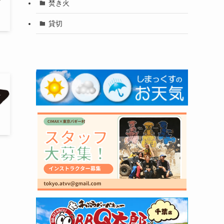
焚き火
貸切