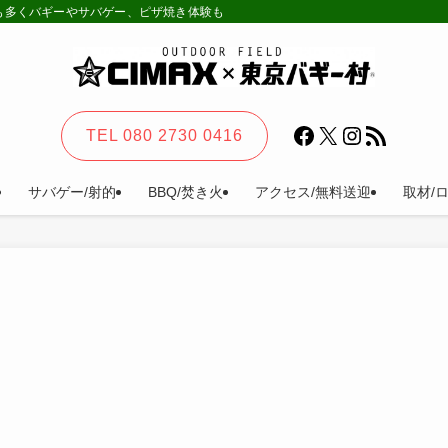
様も多くバギーやサバゲー、ピザ焼き体験も。カーステイ、キャンプ等一日楽しめる
Facebook
X
Instagram
RSS フィード
TEL 080 2730 0416
サバゲー/射的
BBQ/焚き火
アクセス/無料送迎
取材/