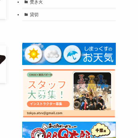
焚き火
貸切