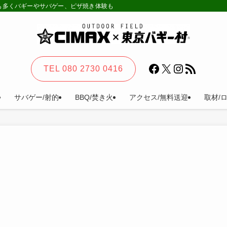
様も多くバギーやサバゲー、ピザ焼き体験も。カーステイ、キャンプ等一日楽しめる
Facebook
X
Instagram
RSS フィード
TEL 080 2730 0416
サバゲー/射的
BBQ/焚き火
アクセス/無料送迎
取材/