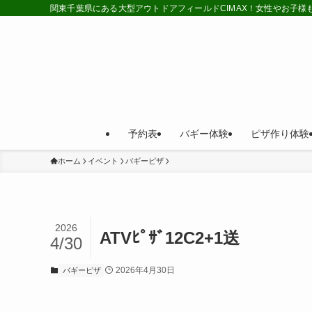
関東千葉県にある大型アウトドアフィールドCIMAX！女性やお子
予約表
バギー体験
ピザ作り体験
ホーム
イベント
バギーピザ
2026
ATVﾋﾟｻﾞ12C2+1送
4/30
2026年4月30日
バギーピザ