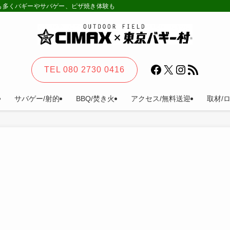
様も多くバギーやサバゲー、ピザ焼き体験も。カーステイ、キャンプ等一日楽しめる
Facebook
X
Instagram
RSS フィード
TEL 080 2730 0416
サバゲー/射的
BBQ/焚き火
アクセス/無料送迎
取材/