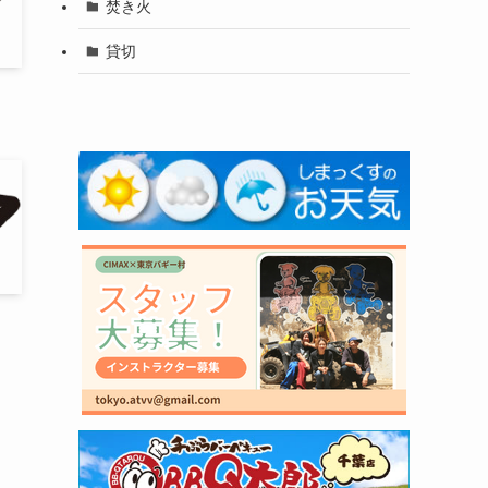
焚き火
貸切