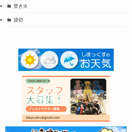
焚き火
貸切