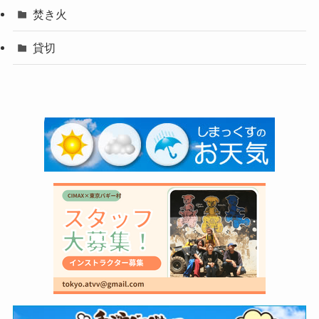
焚き火
貸切