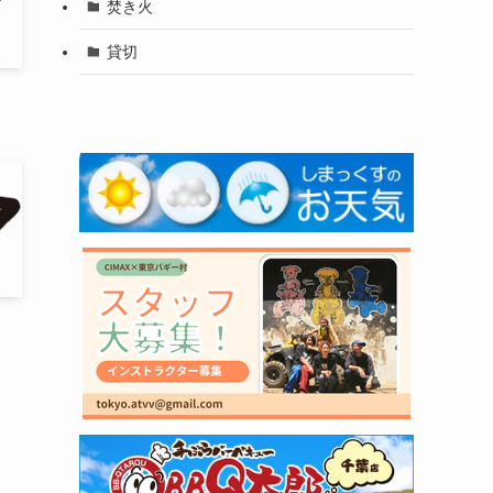
焚き火
貸切