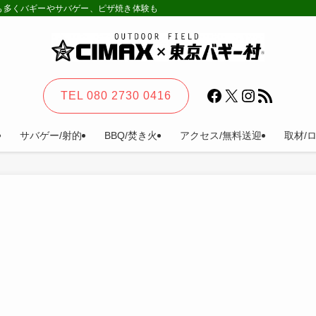
様も多くバギーやサバゲー、ピザ焼き体験も。カーステイ、キャンプ等一日楽しめる
Facebook
X
Instagram
RSS フィード
TEL 080 2730 0416
サバゲー/射的
BBQ/焚き火
アクセス/無料送迎
取材/