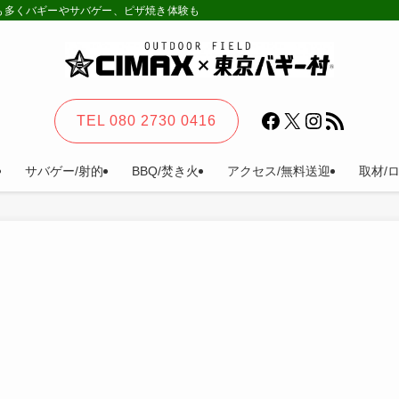
様も多くバギーやサバゲー、ピザ焼き体験も。カーステイ、キャンプ等一日楽しめる
Facebook
X
Instagram
RSS フィード
TEL 080 2730 0416
サバゲー/射的
BBQ/焚き火
アクセス/無料送迎
取材/