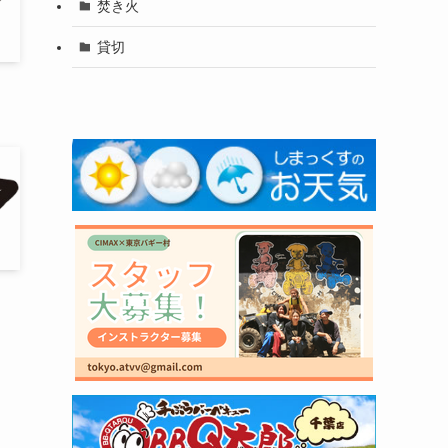
焚き火
貸切