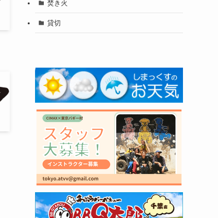
焚き火
貸切