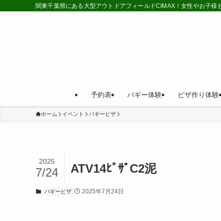
関東千葉県にある大型アウトドアフィールドCIMAX！女性やお子
予約表
バギー体験
ピザ作り体験
ホーム
イベント
バギーピザ
2025
ATV14ﾋﾟｻﾞC2泥
7/24
2025年7月24日
バギーピザ