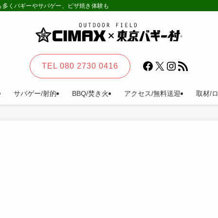
様も多くバギーやサバゲー、ピザ焼き体験も。カーステイ、キャンプ等一日楽しめる
Facebook
X
Instagram
RSS フィード
TEL 080 2730 0416
サバゲー/射的
BBQ/焚き火
アクセス/無料送迎
取材/