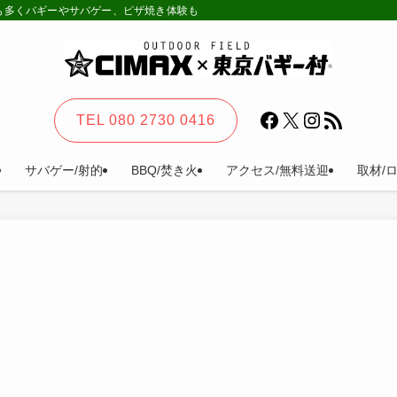
様も多くバギーやサバゲー、ピザ焼き体験も。カーステイ、キャンプ等一日楽しめる
Facebook
X
Instagram
RSS フィード
TEL 080 2730 0416
サバゲー/射的
BBQ/焚き火
アクセス/無料送迎
取材/