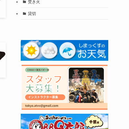
焚き火
貸切