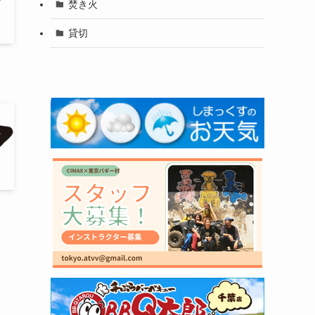
焚き火
貸切