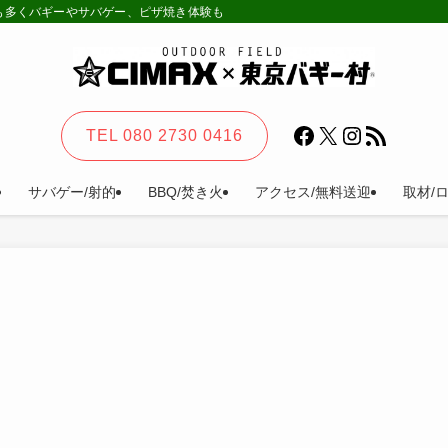
様も多くバギーやサバゲー、ピザ焼き体験も。カーステイ、キャンプ等一日楽しめる
Facebook
X
Instagram
RSS フィード
TEL 080 2730 0416
サバゲー/射的
BBQ/焚き火
アクセス/無料送迎
取材/