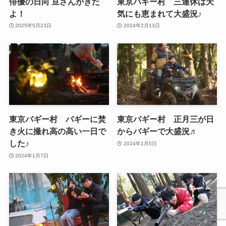
俳優の日向 亘さんがきた
東京バギー村 三連休は天
よ！
気にも恵まれて大盛況♪
2025年5月23日
2024年2月13日
東京バギー村 バギーに焚
東京バギー村 正月三が日
き火に撮れ高の高い一日で
からバギーで大盛況♬
した♪
2024年1月5日
2024年1月7日