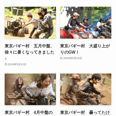
東京バギー村 五月中盤、
東京バギー村 大盛り上が
徐々に暑くなってきました
りのGW！
♪
2024年5月12日
2024年5月12日
東京バギー村 4月中盤の
東京バギー村 曇ってたけ