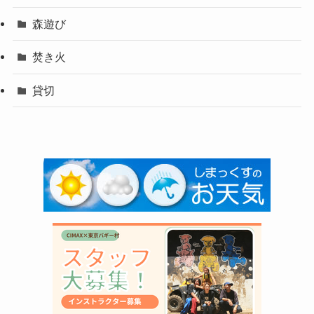
森遊び
焚き火
貸切