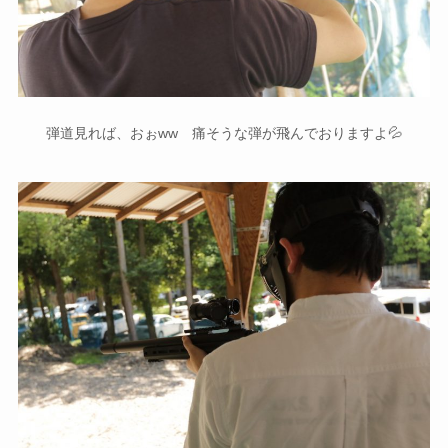
弾道見れば、おぉww 痛そうな弾が飛んでおりますよ💦