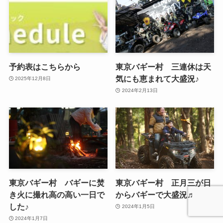
予約表はこちらから
東京バギー村 三連休は天
気にも恵まれて大盛況♪
2025年12月8日
2024年2月13日
東京バギー村 バギーに焚
東京バギー村 正月三が日
き火に撮れ高の高い一日で
からバギーで大盛況♬
した♪
2024年1月5日
2024年1月7日