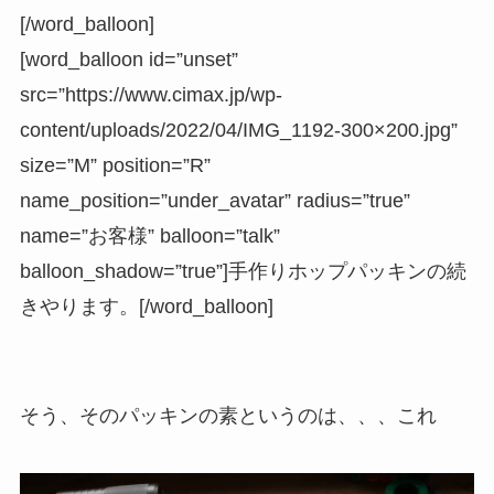
[/word_balloon]
[word_balloon id=”unset”
src=”https://www.cimax.jp/wp-
content/uploads/2022/04/IMG_1192-300×200.jpg”
size=”M” position=”R”
name_position=”under_avatar” radius=”true”
name=”お客様” balloon=”talk”
balloon_shadow=”true”]手作りホップパッキンの続
きやります。[/word_balloon]
そう、そのパッキンの素というのは、、、これ