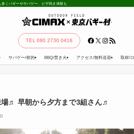
様も多くバギーやサバゲー、ピザ焼き体験も。カーステイ、キャンプ等一日楽しめる
Facebook
X
Instagram
RSS フィード
TEL 080 2730 0416
サバゲー/射的
BBQ/焚き火
アクセス/無料送迎
取材/
場♬ 早朝から夕方まで3組さん♬
7日