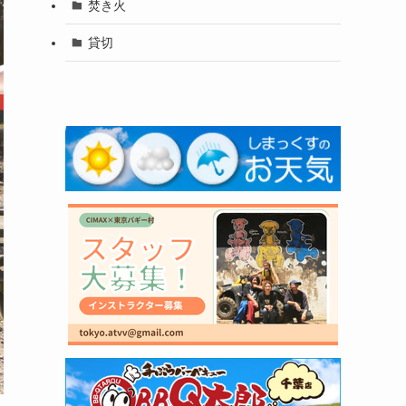
焚き火
貸切