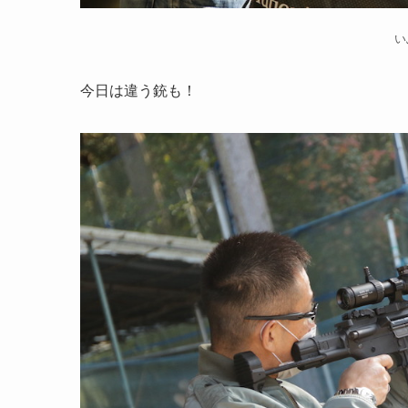
い
今日は違う銃も！