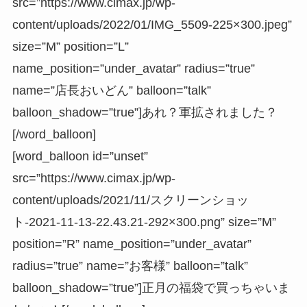
src=”https://www.cimax.jp/wp-
content/uploads/2022/01/IMG_5509-225×300.jpeg”
size=”M” position=”L”
name_position=”under_avatar” radius=”true”
name=”店長おいどん” balloon=”talk”
balloon_shadow=”true”]あれ？軍拡されました？
[/word_balloon]
[word_balloon id=”unset”
src=”https://www.cimax.jp/wp-
content/uploads/2021/11/スクリーンショッ
ト-2021-11-13-22.43.21-292×300.png” size=”M”
position=”R” name_position=”under_avatar”
radius=”true” name=”お客様” balloon=”talk”
balloon_shadow=”true”]正月の福袋で買っちゃいま