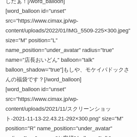
したぁ！[/word_balloon]
[word_balloon id=”unset”
src=”https://www.cimax.jp/wp-
content/uploads/2022/01/IMG_5509-225×300.jpeg”
size=”M” position=”L”
name_position=”under_avatar” radius=”true”
name=”店長おいどん” balloon=”talk”
balloon_shadow=”true”]もしや、モケイパドックさ
んの福袋です？[/word_balloon]
[word_balloon id=”unset”
src=”https://www.cimax.jp/wp-
content/uploads/2021/11/スクリーンショッ
ト-2021-11-13-22.43.21-292×300.png” size=”M”
position=”R” name_position=”under_avatar”