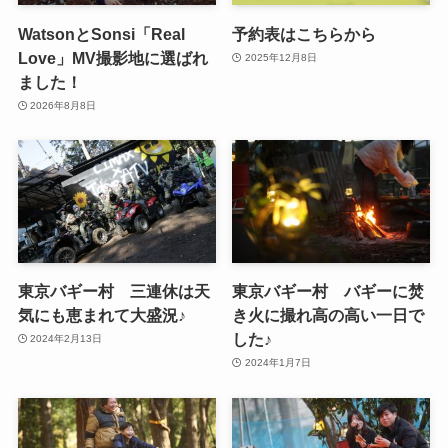
WatsonとSonsi「Real
予約表はこちらから
Love」MV撮影地に選ばれ
2025年12月8日
ました！
2026年8月8日
東京バギー村 三連休は天
東京バギー村 バギーに焚
気にも恵まれて大盛況♪
き火に撮れ高の高い一日で
した♪
2024年2月13日
2024年1月7日