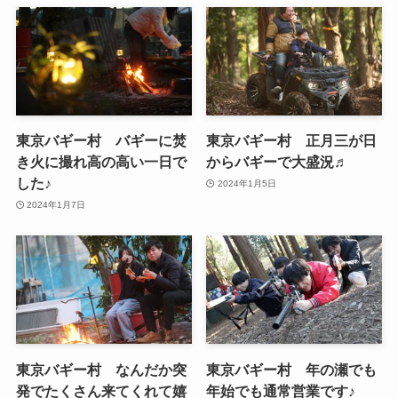
東京バギー村 バギーに焚
東京バギー村 正月三が日
き火に撮れ高の高い一日で
からバギーで大盛況♬
した♪
2024年1月5日
2024年1月7日
東京バギー村 なんだか突
東京バギー村 年の瀬でも
発でたくさん来てくれて嬉
年始でも通常営業です♪