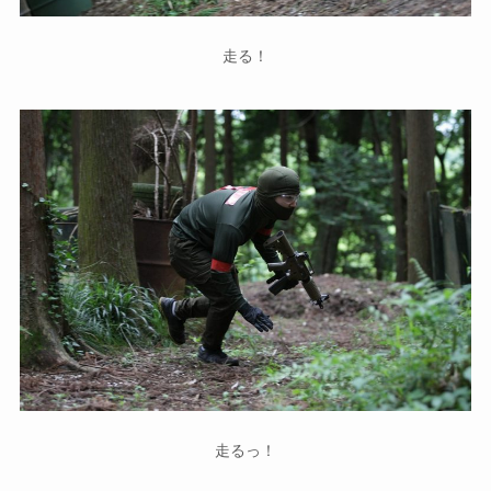
走る！
走るっ！