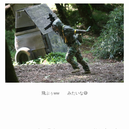
飛ぶぅww みたいな😅