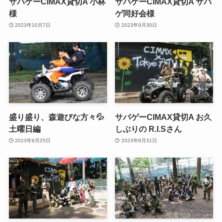
サバゲーCIMAX貸切A 小林
サバゲーCIMAX貸切A サバ
様
ゲ同好会様
2023年10月7日
2023年9月30日
盛り盛り、森遊びな方々💦
サバゲーCIMAX貸切A お久
土曜日編
しぶりの R.I.Sさん
2023年9月25日
2023年8月31日