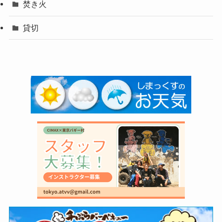
焚き火
貸切