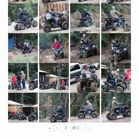
«
‹
の
2
›
»