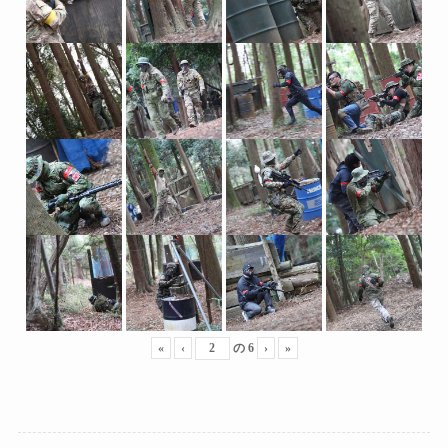
«
‹
の
6
›
»