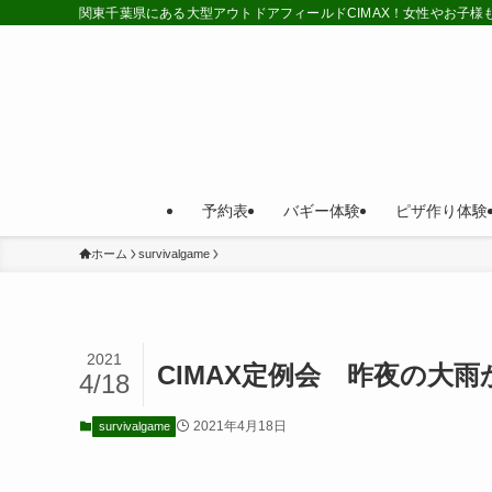
関東千葉県にある大型アウトドアフィールドCIMAX！女性やお子
予約表
バギー体験
ピザ作り体験
ホーム
survivalgame
2021
CIMAX定例会 昨夜の大
4/18
2021年4月18日
survivalgame