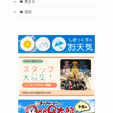
焚き火
貸切