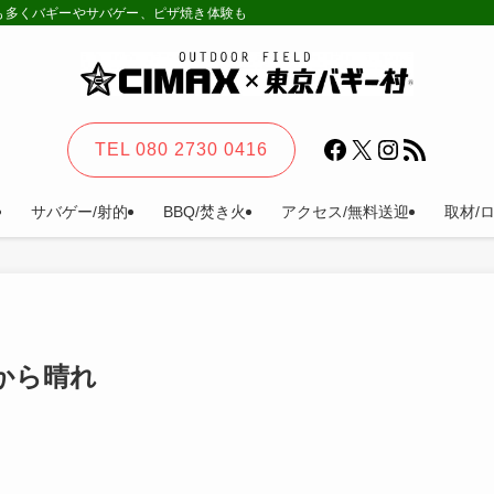
様も多くバギーやサバゲー、ピザ焼き体験も。カーステイ、キャンプ等一日楽しめる
Facebook
X
Instagram
RSS フィード
TEL 080 2730 0416
サバゲー/射的
BBQ/焚き火
アクセス/無料送迎
取材/
雨から晴れ