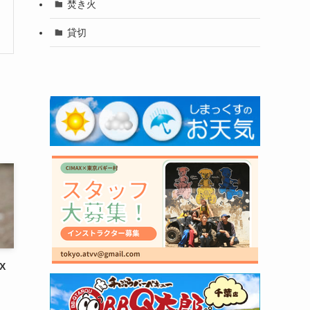
焚き火
貸切
X