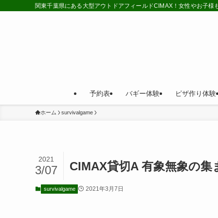
関東千葉県にある大型アウトドアフィールドCIMAX！女性やお子
予約表
バギー体験
ピザ作り体験
ホーム
survivalgame
2021
CIMAX貸切A 有象無象の
3/07
2021年3月7日
survivalgame