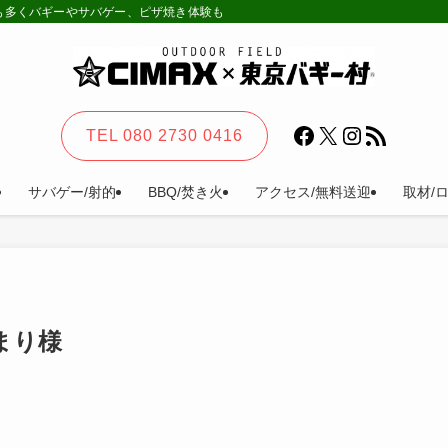
様も多くバギーやサバゲー、ピザ焼き体験も。カーステイ、キャンプ等一日楽しめる
Facebook
X
Instagram
RSS フィード
TEL 080 2730 0416
サバゲー/射的
BBQ/焚き火
アクセス/無料送迎
取材/
集まり様