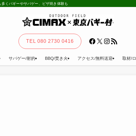
様も多くバギーやサバゲー、ピザ焼き体験も。カーステイ、キャンプ等一日楽しめる
Facebook
X
Instagram
RSS フィード
TEL 080 2730 0416
サバゲー/射的
BBQ/焚き火
アクセス/無料送迎
取材/