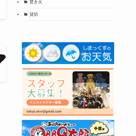
焚き火
貸切