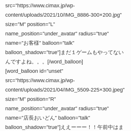
src=”https://www.cimax.jp/wp-
content/uploads/2021/10/IMG_8886-300×200.jpg”
size=”M” position=”L”
name_position=”under_avatar” radius=”true”
name=”お客様” balloon=”talk”
balloon_shadow=”true”]まだ１ゲームもやってない
んですよね。。。[/word_balloon]
[word_balloon id=”unset”
src=”https://www.cimax.jp/wp-
content/uploads/2021/04/IMG_5509-225×300.jpeg”
size=”M” position=”R”
name_position=”under_avatar” radius=”true”
name=”店長おいどん” balloon=”talk”
balloon_shadow=”true”]ええーーー！！午前中はま