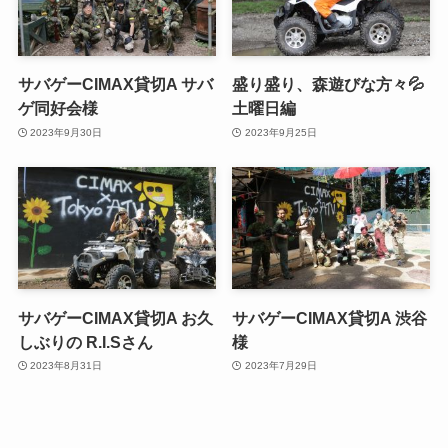
サバゲーCIMAX貸切A サバ
盛り盛り、森遊びな方々💦
ゲ同好会様
土曜日編
2023年9月30日
2023年9月25日
サバゲーCIMAX貸切A お久
サバゲーCIMAX貸切A 渋谷
しぶりの R.I.Sさん
様
2023年8月31日
2023年7月29日