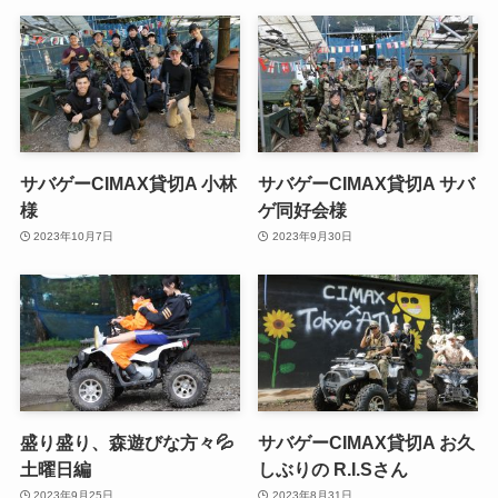
サバゲーCIMAX貸切A 小林
サバゲーCIMAX貸切A サバ
様
ゲ同好会様
2023年10月7日
2023年9月30日
盛り盛り、森遊びな方々💦
サバゲーCIMAX貸切A お久
土曜日編
しぶりの R.I.Sさん
2023年9月25日
2023年8月31日