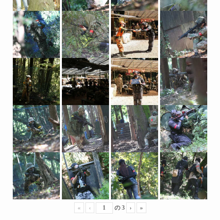
«
‹
の
3
›
»