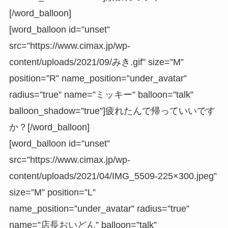
[/word_balloon]
[word_balloon id=”unset”
src=”https://www.cimax.jp/wp-
content/uploads/2021/09/みき.gif” size=”M”
position=”R” name_position=”under_avatar”
radius=”true” name=”ミッキー” balloon=”talk”
balloon_shadow=”true”]疲れたんで帰っていいです
か？[/word_balloon]
[word_balloon id=”unset”
src=”https://www.cimax.jp/wp-
content/uploads/2021/04/IMG_5509-225×300.jpeg”
size=”M” position=”L”
name_position=”under_avatar” radius=”true”
name=”店長おいどん” balloon=”talk”