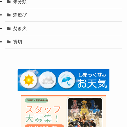
未分類
森遊び
焚き火
貸切