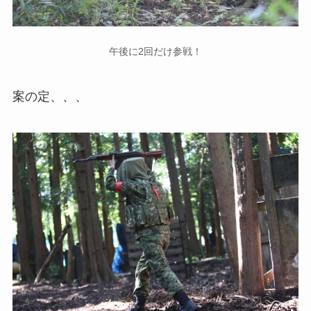
午後に2回だけ参戦！
案の定、、、