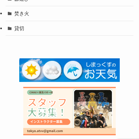
焚き火
貸切