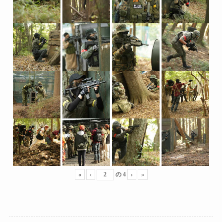
«
‹
の
4
›
»