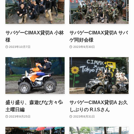
サバゲーCIMAX貸切A 小林
サバゲーCIMAX貸切A サバ
様
ゲ同好会様
2023年10月7日
2023年9月30日
盛り盛り、森遊びな方々💦
サバゲーCIMAX貸切A お久
土曜日編
しぶりの R.I.Sさん
2023年9月25日
2023年8月31日