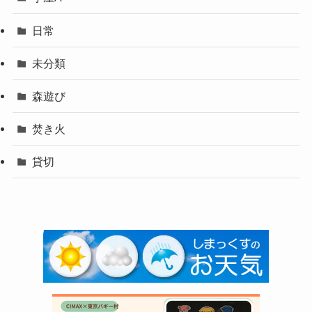
日常
未分類
森遊び
焚き火
貸切