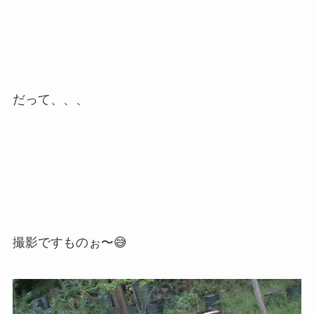
だって、、、
撮影ですものぉ〜😅