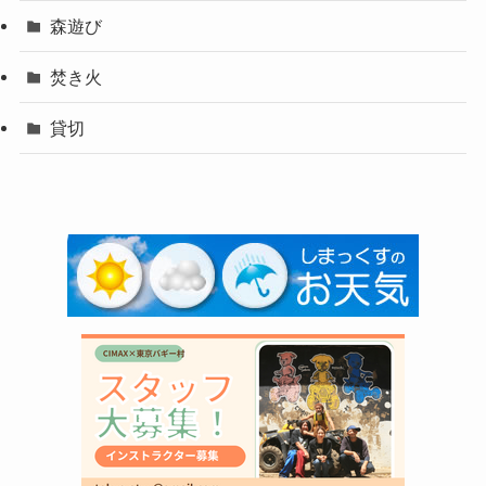
森遊び
焚き火
貸切