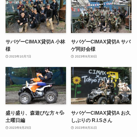
サバゲーCIMAX貸切A 小林
サバゲーCIMAX貸切A サバ
様
ゲ同好会様
2023年10月7日
2023年9月30日
盛り盛り、森遊びな方々💦
サバゲーCIMAX貸切A お久
土曜日編
しぶりの R.I.Sさん
2023年9月25日
2023年8月31日