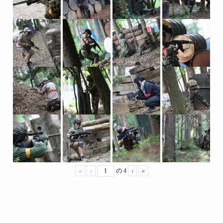
«
‹
の
4
›
»