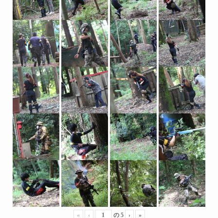
«
‹
の
5
›
»