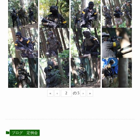
«
‹
の
5
›
»
ブログ
定例会