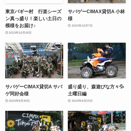
東京バギー村 行楽シーズ
サバゲーCIMAX貸切A 小林
ン真っ盛り！楽しい土日の
様
模様をお届け♪
2023年10月7日
2023年10月30日
サバゲーCIMAX貸切A サバ
盛り盛り、森遊びな方々💦
ゲ同好会様
土曜日編
2023年9月30日
2023年9月25日