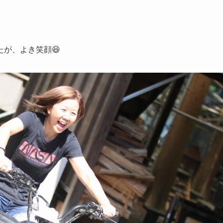
が、よき笑顔😆