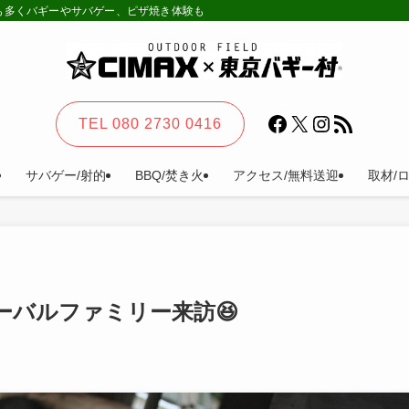
様も多くバギーやサバゲー、ピザ焼き体験も。カーステイ、キャンプ等一日楽しめる
Facebook
X
Instagram
RSS フィード
TEL 080 2730 0416
サバゲー/射的
BBQ/焚き火
アクセス/無料送迎
取材/
ーバルファミリー来訪😆