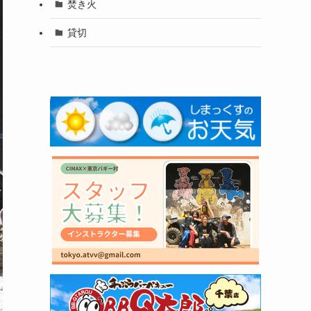
焚き火
貸切