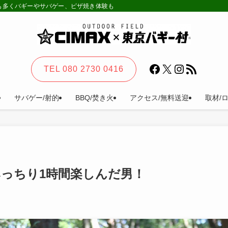
様も多くバギーやサバゲー、ピザ焼き体験も。カーステイ、キャンプ等一日楽しめる
Facebook
X
Instagram
RSS フィード
TEL 080 2730 0416
サバゲー/射的
BBQ/焚き火
アクセス/無料送迎
取材/
っちり1時間楽しんだ男！