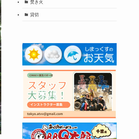
焚き火
貸切