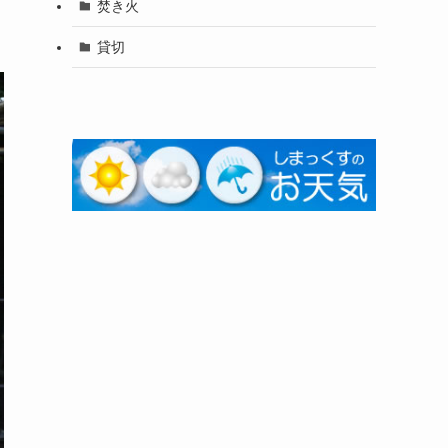
焚き火
貸切