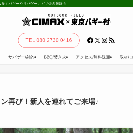
様も多くバギーやサバゲー、ピザ焼き体験も。カーステイ、キャンプ等一日楽しめる
Facebook
X
Instagram
RSS フィード
TEL 080 2730 0416
サバゲー/射的
BBQ/焚き火
アクセス/無料送迎
取材/
ン再び！新人を連れてご来場♪