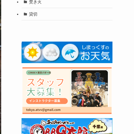
焚き火
貸切