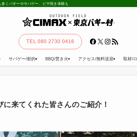
様も多くバギーやサバゲー、ピザ焼き体験も。カーステイ、キャンプ等一日楽しめる
Facebook
X
Instagram
RSS フィード
TEL 080 2730 0416
サバゲー/射的
BBQ/焚き火
アクセス/無料送迎
取材/
びに来てくれた皆さんのご紹介！