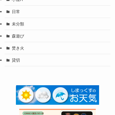
日常
未分類
森遊び
焚き火
貸切