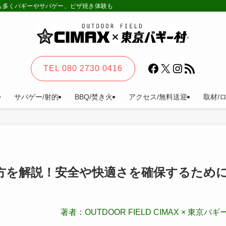
様も多くバギーやサバゲー、ピザ焼き体験も。カーステイ、キャンプ等一日楽しめる
Facebook
X
Instagram
RSS フィード
TEL 080 2730 0416
サバゲー/射的
BBQ/焚き火
アクセス/無料送迎
取材/
方を解説！安全や快適さを確保するため
著者：OUTDOOR FIELD CIMAX × 東京バギ