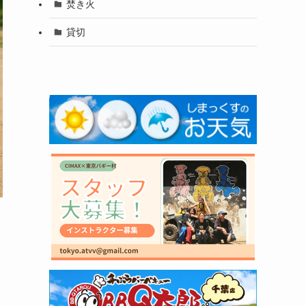
焚き火
貸切