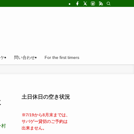
!法人の福利厚生利用にとても便利。
ロケ
問い合わせ
For the first timers
土日休日の空き状況
に
※7/19から8月末までは、
サバゲー貸切のご予約は
ー村
出来ません。