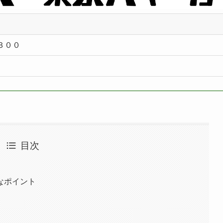
３００
目次
なポイント