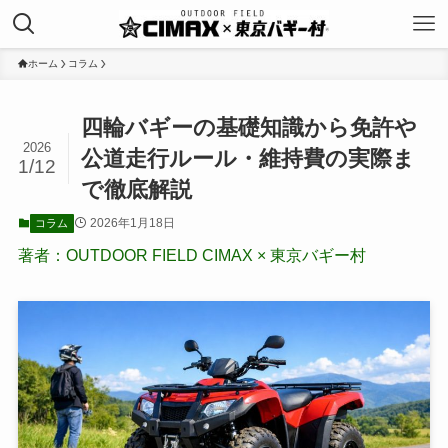
ホーム
コラム
四輪バギーの基礎知識から免許や
2026
公道走行ルール・維持費の実際ま
1/12
で徹底解説
2026年1月18日
コラム
著者：OUTDOOR FIELD CIMAX × 東京バギー村