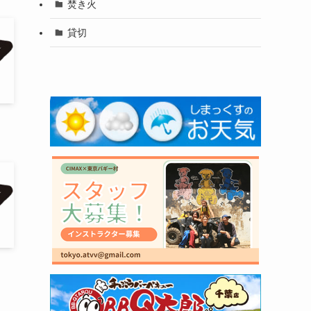
焚き火
貸切