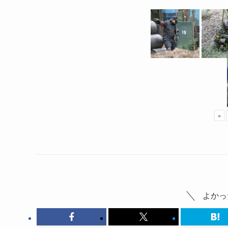
«
よかっ