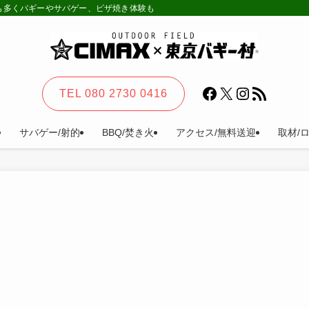
様も多くバギーやサバゲー、ピザ焼き体験も。カーステイ、キャンプ等一日楽しめる
Facebook
X
Instagram
RSS フィード
TEL 080 2730 0416
サバゲー/射的
BBQ/焚き火
アクセス/無料送迎
取材/