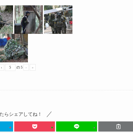
‹
の
5
›
»
たらシェアしてね！