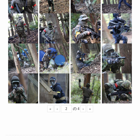
«
‹
の
4
›
»