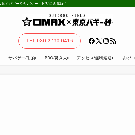
様も多くバギーやサバゲー、ピザ焼き体験も。カーステイ、キャンプ等一日楽しめる
Facebook
X
Instagram
RSS フィード
TEL 080 2730 0416
サバゲー/射的
BBQ/焚き火
アクセス/無料送迎
取材/