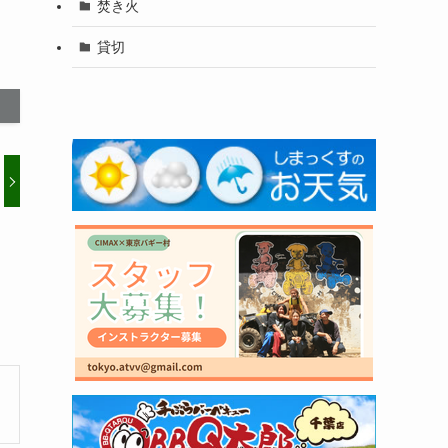
焚き火
貸切