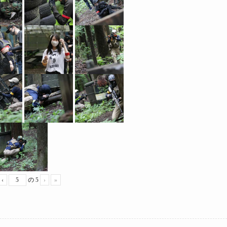
‹
の
5
›
»