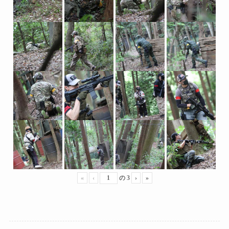
«
‹
の
3
›
»