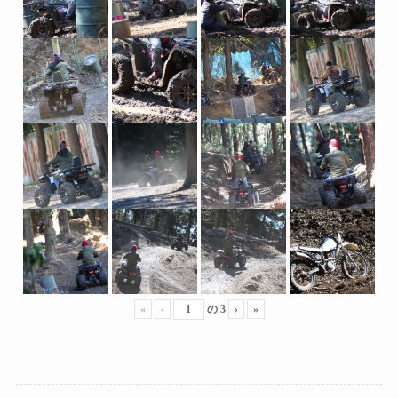
«
‹
の
3
›
»