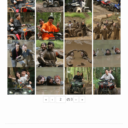
«
‹
の
3
›
»