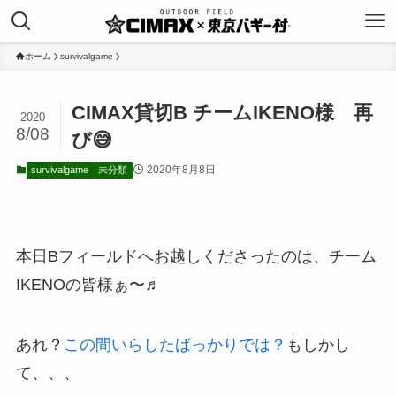
ホーム
survivalgame
CIMAX貸切B チームIKENO様 再
2020
8/08
び😅
2020年8月8日
survivalgame
未分類
本日Bフィールドへお越しくださったのは、チーム
IKENOの皆様ぁ〜♬
あれ？
この間いらしたばっかりでは？
もしかし
て、、、