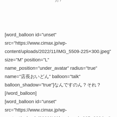
刃？
[word_balloon id=”unset”
src=”https://www.cimax.jp/wp-
content/uploads/2022/11/IMG_5509-225×300.jpeg”
size=”M” position=”L”
name_position=”under_avatar” radius=”true”
name=”店長おいどん” balloon=”talk”
balloon_shadow=”true”]なんですのん？それ？
[/word_balloon]
[word_balloon id=”unset”
src=”https://www.cimax.jp/wp-