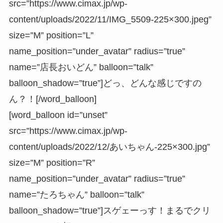
src=”https://www.cimax.jp/wp-
content/uploads/2022/11/IMG_5509-225×300.jpeg”
size=”M” position=”L”
name_position=”under_avatar” radius=”true”
name=”店長おいどん” balloon=”talk”
balloon_shadow=”true”]どっ、どんな感じですの
ん？！[/word_balloon]
[word_balloon id=”unset”
src=”https://www.cimax.jp/wp-
content/uploads/2022/12/あいちゃん-225×300.jpg”
size=”M” position=”R”
name_position=”under_avatar” radius=”true”
name=”たろちゃん” balloon=”talk”
balloon_shadow=”true”]スゲェーっす！まるでクリ