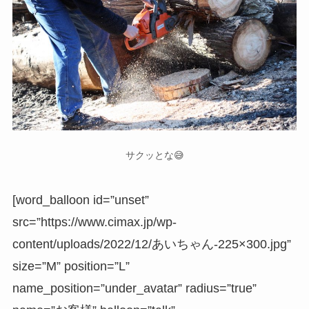
サクッとな😅
[word_balloon id=”unset”
src=”https://www.cimax.jp/wp-
content/uploads/2022/12/あいちゃん-225×300.jpg”
size=”M” position=”L”
name_position=”under_avatar” radius=”true”