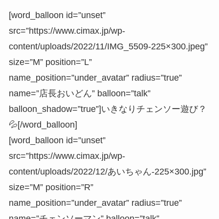
[word_balloon id=”unset”
src=”https://www.cimax.jp/wp-
content/uploads/2022/11/IMG_5509-225×300.jpeg”
size=”M” position=”L”
name_position=”under_avatar” radius=”true”
name=”店長おいどん” balloon=”talk”
balloon_shadow=”true”]いきなりチェンソー遊び？
💦[/word_balloon]
[word_balloon id=”unset”
src=”https://www.cimax.jp/wp-
content/uploads/2022/12/あいちゃん-225×300.jpg”
size=”M” position=”R”
name_position=”under_avatar” radius=”true”
name=”チェンソーマン” balloon=”talk”