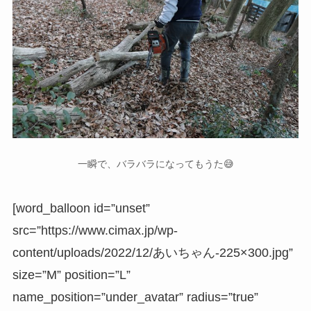
一瞬で、バラバラになってもうた😅
[word_balloon id=”unset”
src=”https://www.cimax.jp/wp-
content/uploads/2022/12/あいちゃん-225×300.jpg”
size=”M” position=”L”
name_position=”under_avatar” radius=”true”