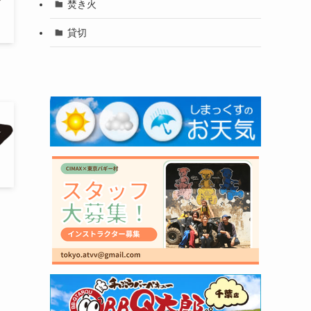
焚き火
貸切