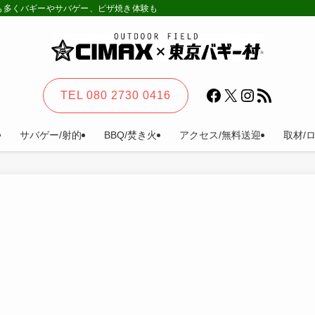
様も多くバギーやサバゲー、ピザ焼き体験も。カーステイ、キャンプ等一日楽しめる
Facebook
X
Instagram
RSS フィード
TEL 080 2730 0416
サバゲー/射的
BBQ/焚き火
アクセス/無料送迎
取材/